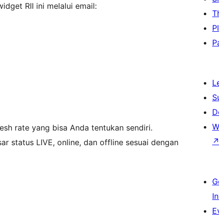
dget RII ini melalui email:
T
P
P
L
S
D
W
resh rate yang bisa Anda tentukan sendiri.
ar status LIVE, online, dan offline sesuai dengan
G
I
E