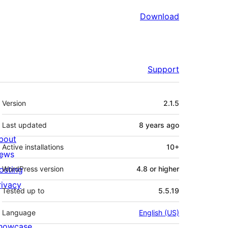
Download
Support
Meta
Version
2.1.5
Last updated
8 years
ago
bout
Active installations
10+
ews
osting
WordPress version
4.8 or higher
rivacy
Tested up to
5.5.19
Language
English (US)
howcase