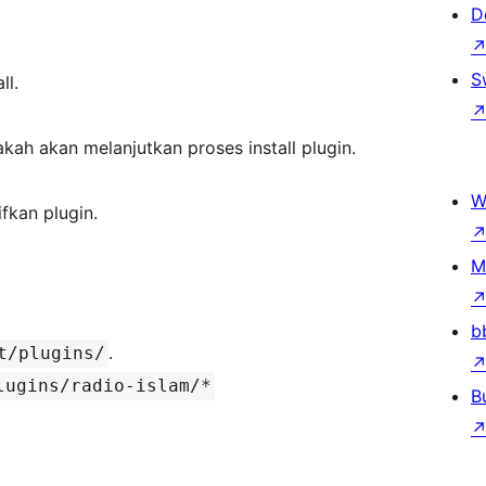
D
S
ll.
h akan melanjutkan proses install plugin.
W
ifkan plugin.
M
b
.
t/plugins/
lugins/radio-islam/*
B