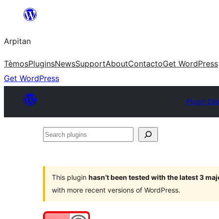
Skip
to
Arpitan
content
Tèmos
Plugins
News
Support
About
Contacto
Get WordPress
Get WordPress
Plugin Dir
Search
plugins
This plugin
hasn’t been tested with the latest 3 ma
with more recent versions of WordPress.