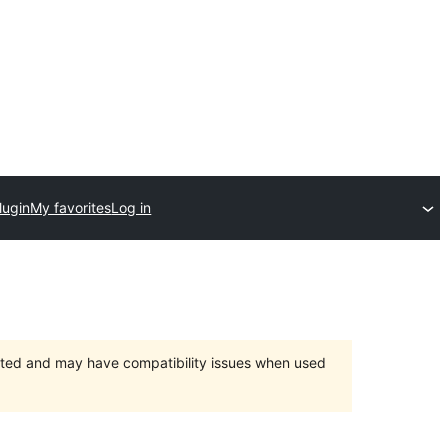
lugin
My favorites
Log in
orted and may have compatibility issues when used