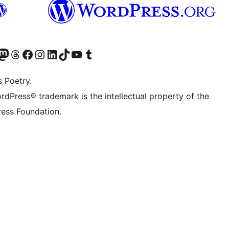
Twitter) account
r Bluesky account
sit our Mastodon account
Visit our Threads account
Visit our Facebook page
Visit our Instagram account
Visit our LinkedIn account
Visit our TikTok account
Visit our YouTube channel
Visit our Tumblr account
s Poetry.
rdPress® trademark is the intellectual property of the
ess Foundation.