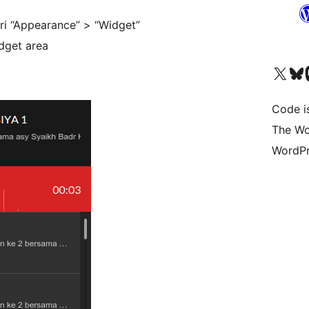
ari “Appearance” > “Widget”
dget area
Visit our X (formerly 
Visit ou
Vi
Code i
The Wo
WordPr