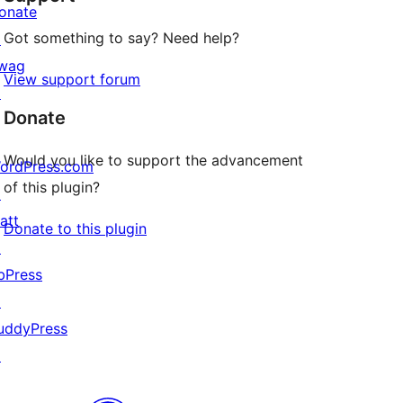
onate
Got something to say? Need help?
↗
wag
View support forum
↗
Donate
Would you like to support the advancement
ordPress.com
of this plugin?
↗
att
Donate to this plugin
↗
bPress
↗
uddyPress
↗