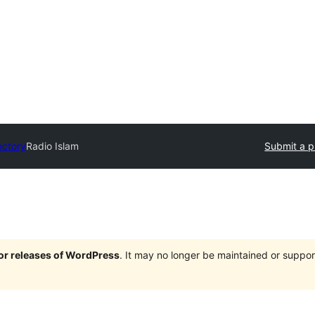
ectory
Radio Islam
Submit a p
jor releases of WordPress
. It may no longer be maintained or supp