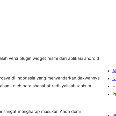
lah versi plugin widget resmi dari aplikasi android
A
percaya di Indonesia yang menyandarkan dakwahnya
N
pahami oleh para shahabat radhiyallaahu’anhum.
H
P
kami sangat mengharap masukan Anda demi
S