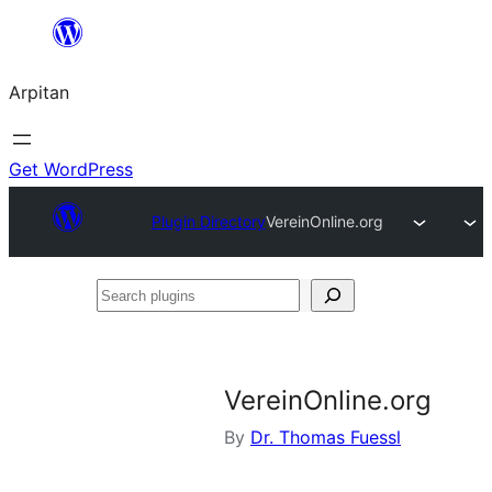
Skip
to
Arpitan
content
Get WordPress
Plugin Directory
VereinOnline.org
Search
plugins
VereinOnline.org
By
Dr. Thomas Fuessl