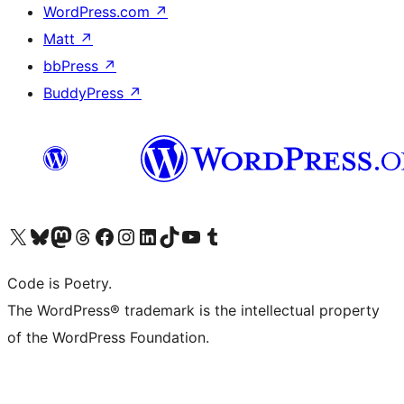
WordPress.com
↗
Matt
↗
bbPress
↗
BuddyPress
↗
Visit our X (formerly Twitter) account
Visit our Bluesky account
Visit our Mastodon account
Visit our Threads account
Visit our Facebook page
Visit our Instagram account
Visit our LinkedIn account
Visit our TikTok account
Visit our YouTube channel
Visit our Tumblr account
Code is Poetry.
The WordPress® trademark is the intellectual property
of the WordPress Foundation.